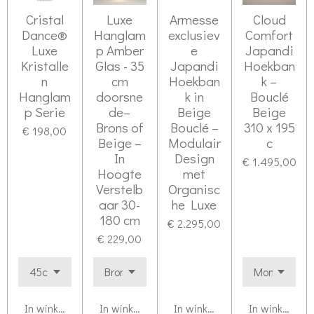
Cristal
Luxe
Armesse
Cloud
Dance®
Hanglam
exclusiev
Comfort
Luxe
p Amber
e
Japandi
Kristalle
Glas - 35
Japandi
Hoekban
n
cm
Hoekban
k –
Hanglam
doorsne
k in
Bouclé
p Serie
de–
Beige
Beige
Brons of
Bouclé –
310 x 195
€ 198,00
Beige –
Modulair
c
In
Design
€ 1.495,00
Hoogte
met
Verstelb
Organisc
aar 30-
he Luxe
180 cm
€ 2.295,00
€ 229,00
In winkelwagen
In winkelwagen
In winkelwagen
In winkelwag