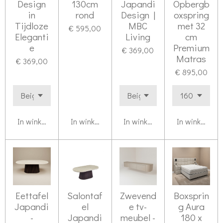
Design
130cm
Japandi
Opbergb
in
rond
Design |
oxspring
Tijdloze
MBC
met 32
€ 595,00
Eleganti
Living
cm
e
Premium
€ 369,00
Matras
€ 369,00
€ 895,00
In winkelwagen
In winkelwagen
In winkelwagen
In winkelwag
Eettafel
Salontaf
Zwevend
Boxsprin
Japandi
el
e tv-
g Aura
-
Japandi
meubel -
180 x