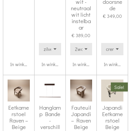
wit -
doorsne
neutraal
de
wit licht
€ 349,00
instelba
ar
€ 389,00
In winkelwagen
In winkelwagen
In winkelwagen
In winkelwag
Sale!
Eetkame
Hanglam
Fauteuil
Japandi
rstoel
p Bande
Japandi
Eetkame
Raven –
-
– Raven
rstoel
Beige
verschill
Beige
Beige