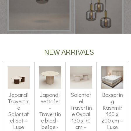
NEW ARRIVALS
Japandi
Japandi
Salontaf
Boxsprin
Travertin
eettafel
el
g
e
-
Travertin
Kashmir
Salontaf
Travertin
e Ovaal
160 x
el Set –
e blad -
130 x 70
200 cm –
Luxe
beige -
cm –
Luxe