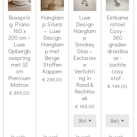
Boxsprin
Hanglam
Luxe
Eetkame
g Piano
p Silura
Design
rstoel
160 x
– Luxe
Hanglam
Cosy -
200 cm –
Design
p
360
Luxe
Hanglam
Smokey
graden
Opbergb
p met
Glas –
draaiba
oxspring
Beige
Exclusiev
ar -
met 32
Stoffen
e
zachte
cm
Kappen
Verlichti
cosy
Premium
ng in
stof -
€ 298,00
Matras
Rond &
€ 149,00
Rechtho
€ 895,00
ek
€ 169,00
In winkelwagen
In winkelwagen
In winkelwagen
In winkelwag