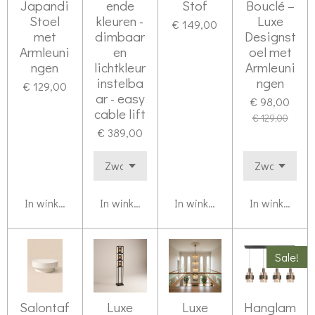
Japandi
ende
Stof
Bouclé –
Stoel
kleuren -
Luxe
€ 149,00
met
dimbaar
Designst
Armleuni
en
oel met
ngen
lichtkleur
Armleuni
instelba
ngen
€ 129,00
ar - easy
€ 98,00
cable lift
€ 129,00
€ 389,00
In winkelwagen
In winkelwagen
In winkelwagen
In winkelwag
Sale!
Salontaf
Luxe
Luxe
Hanglam