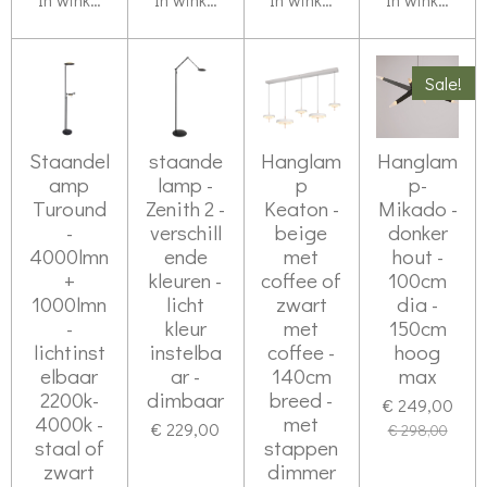
Sale!
Staandel
staande
Hanglam
Hanglam
amp
lamp -
p
p-
Turound
Zenith 2 -
Keaton -
Mikado -
-
verschill
beige
donker
4000lmn
ende
met
hout -
+
kleuren -
coffee of
100cm
1000lmn
licht
zwart
dia -
-
kleur
met
150cm
lichtinst
instelba
coffee -
hoog
elbaar
ar -
140cm
max
2200k-
dimbaar
breed -
€ 249,00
4000k -
met
€ 229,00
€ 298,00
staal of
stappen
zwart
dimmer