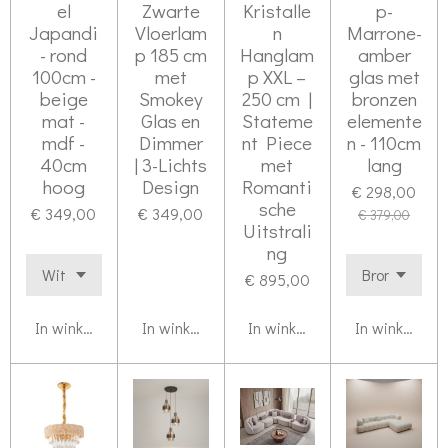
el
Zwarte
Kristalle
p-
Japandi
Vloerlam
n
Marrone-
- rond
p 185 cm
Hanglam
amber
100cm -
met
p XXL –
glas met
beige
Smokey
250 cm |
bronzen
mat -
Glas en
Stateme
elemente
mdf -
Dimmer
nt Piece
n - 110cm
40cm
| 3-Lichts
met
lang
hoog
Design
Romanti
€ 298,00
sche
€ 349,00
€ 349,00
€ 379,00
Uitstrali
ng
€ 895,00
In winkelwagen
In winkelwagen
In winkelwagen
In winkelwag