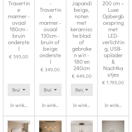
Travertin
-
Japandi
200 cm –
e
Travertin
beige,
Luxe
marmer -
e
noten
Opbergb
ovaal
marmer -
met
oxspring
180cm -
ovaal
keramisc
met
bruin
130cm -
he blad
LED-
onderste
bruin of
of
verlichtin
l
beige
gebroke
g, USB-
onderste
n wit -
oplader
€ 595,00
l
180 en
&
240cm
Nachtka
€ 349,00
stjes
€ 449,00
€ 1.795,00
In winkelwagen
In winkelwagen
In winkelwagen
In winkelwag