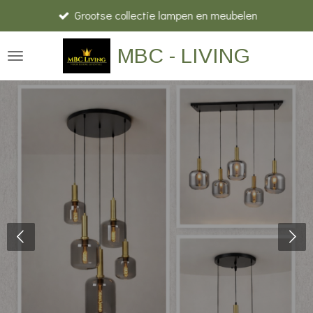
Grootse collectie lampen en meubelen
Ga
direct
MBC - LIVING
naar
de
hoofdinhoud