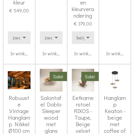
kleur
en
kleurvera
€ 549,00
ndering
€ 379,00
In winkelwagen
In winkelwagen
In winkelwagen
In winkelwag
Sale!
Sale!
Robuust
Salontaf
Eetkame
Hanglam
e
el Doblo
rstoel
p
Vintage
Sleeper
RIXOS -
Keaton -
Hanglam
wood
Taupe,
beige
p Nikkel
met
Beige
met
Ø100 cm
glans
velvet
coffee of