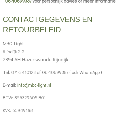
06-10699387
voor persoonlijk advies of meer informatie
CONTACTGEGEVENS EN
RETOURBELEID
MBC Light
Rijndijk 2 G
2394 AH Hazerswoude Rijndijk
Tel: 071-3410123 of 06-10699387 ( ook WhatsApp )
E-mail:
info@mbc-light.nl
BTW: 856329605.B01
KVK: 65949188