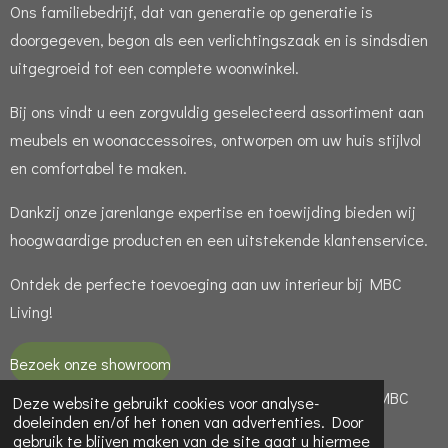
Ons familiebedrijf, dat van generatie op generatie is
doorgegeven, begon als een verlichtingszaak en is sindsdien
uitgegroeid tot een complete woonwinkel.
Bij ons vindt u een zorgvuldig geselecteerd assortiment aan
meubels en woonaccessoires, ontworpen om uw huis stijlvol
en comfortabel te maken.
Dankzij onze jarenlange expertise en toewijding bieden wij
hoogwaardige producten en een uitstekende klantenservice.
Ontdek de perfecte toevoeging aan uw interieur bij MBC
Living!
Bezoek onze showroom
© 2021 - 2026 MBC LIVING is een handelsnaam van MBC
Deze website gebruikt cookies voor analyse-
doeleinden en/of het tonen van advertenties. Door
LIGHT ( KvK 65949188 )
gebruik te blijven maken van de site gaat u hiermee