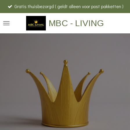
Gratis thuisbezorgd ( geldt alleen voor post pakketten )
Ga
direct
MBC - LIVING
naar
de
hoofdinhoud