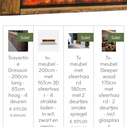
Sale!
Sale!
Sale!
Travertin
tv-
Tv
Tv-
e
meubel -
meubel
meubel
Dressoir
200cm -
met
Sleeper
- 200cm
met
sfeerhaa
wood
lang -
167cm 3D
rd
170cm
85cm
sfeerhaa
180cm
met
hoog - 4
r - 4
met 2
sfeerhaa
deuren
strakke
deurtjes
rd - 2
laden -
smoke
deurtjes
€ 695,00
in wit,
spiegel
- incl
€ 895,00
zwart en
glasplaa
€ 895,00
sepia -
t