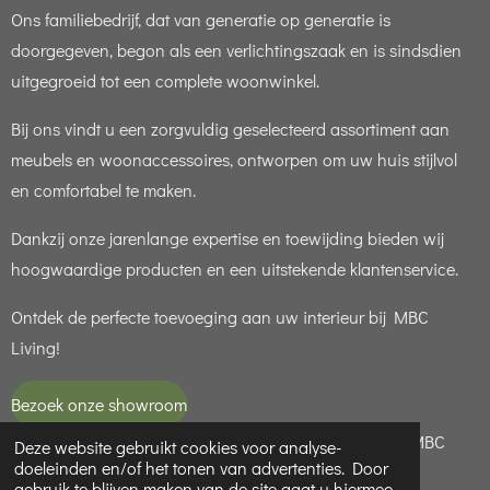
Ons familiebedrijf, dat van generatie op generatie is
doorgegeven, begon als een verlichtingszaak en is sindsdien
uitgegroeid tot een complete woonwinkel.
Bij ons vindt u een zorgvuldig geselecteerd assortiment aan
meubels en woonaccessoires, ontworpen om uw huis stijlvol
en comfortabel te maken.
Dankzij onze jarenlange expertise en toewijding bieden wij
hoogwaardige producten en een uitstekende klantenservice.
Ontdek de perfecte toevoeging aan uw interieur bij MBC
Living!
Bezoek onze showroom
© 2021 - 2026 MBC LIVING is een handelsnaam van MBC
Deze website gebruikt cookies voor analyse-
doeleinden en/of het tonen van advertenties. Door
LIGHT ( KvK 65949188 )
gebruik te blijven maken van de site gaat u hiermee