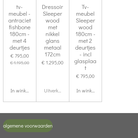
tv-
Dressoir
Tv-
meubel -
Sleeper
meubel
antraciet
wood
Sleeper
fishbone
met
wood
180cm -
nikkel
180cm -
met 4
glans
met 2
deurtjes
metaal
deurtjes
172cm
- incl
€ 795,00
glasplaa
€ 1.295,00
€ 1.195,00
t
€ 795,00
In winkelwagen
Uitverkocht
In winkelwagen
algemene voorwaarden