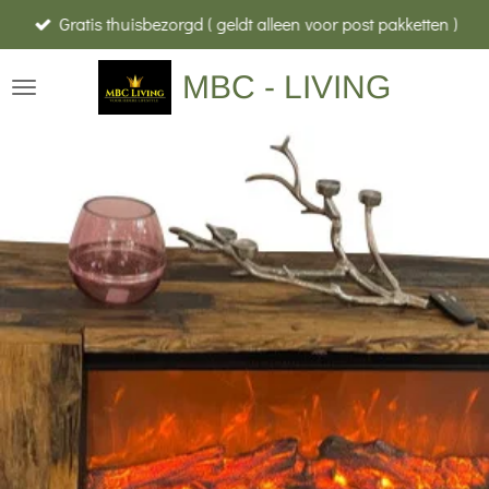
Gratis thuisbezorgd ( geldt alleen voor post pakketten )
Ga
direct
MBC - LIVING
naar
de
hoofdinhoud