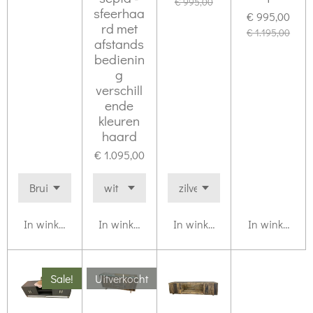
€ 995,00
sfeerhaa
€ 995,00
rd met
€ 1.195,00
afstands
bedienin
g
verschill
ende
kleuren
haard
€ 1.095,00
In winkelwagen
In winkelwagen
In winkelwagen
In winkelwag
Sale!
Uitverkocht