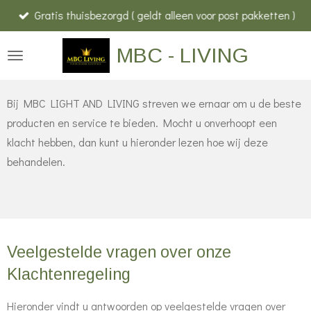
Gratis thuisbezorgd ( geldt alleen voor post pakketten )
Ga
direct
MBC - LIVING
naar
de
hoofdinhoud
Bij MBC LIGHT AND LIVING streven we ernaar om u de beste
producten en service te bieden. Mocht u onverhoopt een
klacht hebben, dan kunt u hieronder lezen hoe wij deze
behandelen.
Veelgestelde vragen over onze
Klachtenregeling
Hieronder vindt u antwoorden op veelgestelde vragen over