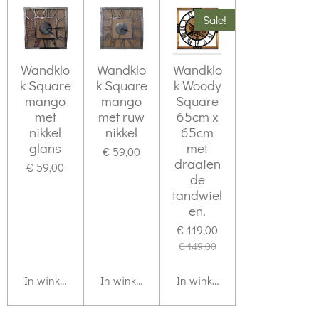
Sale!
Wandklo
Wandklo
Wandklo
k Square
k Square
k Woody
mango
mango
Square
met
met ruw
65cm x
nikkel
nikkel
65cm
glans
met
€ 59,00
draaien
€ 59,00
de
tandwiel
en.
€ 119,00
€ 149,00
In winkelwagen
In winkelwagen
In winkelwagen