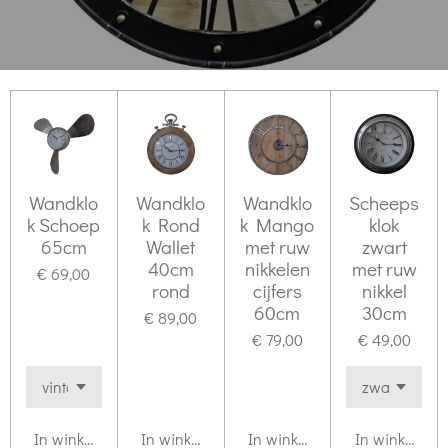
Wandklo
Wandklo
Wandklo
Scheeps
k Schoep
k Rond
k Mango
klok
65cm
Wallet
met ruw
zwart
40cm
nikkelen
met ruw
€ 69,00
rond
cijfers
nikkel
60cm
30cm
€ 89,00
€ 79,00
€ 49,00
In winkelwagen
In winkelwagen
In winkelwagen
In winkelwag