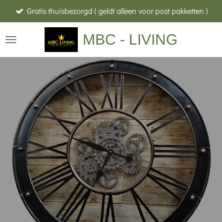
Gratis thuisbezorgd ( geldt alleen voor post pakketten )
Ga
direct
MBC - LIVING
naar
de
hoofdinhoud