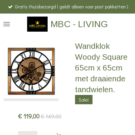
Gratis thuisbezorgd ( geldt alleen voor post pakketten )
Ga
direct
MBC - LIVING
naar
de
hoofdinhoud
Wandklok
Woody Square
65cm x 65cm
met draaiende
tandwielen.
Sale!
€ 119,00
€ 149,00