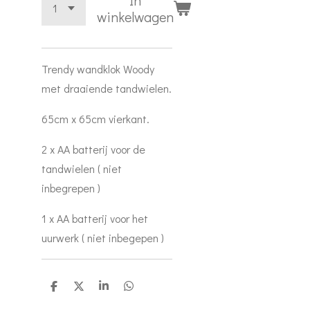
In
winkelwagen
Trendy wandklok Woody
met draaiende tandwielen.
65cm x 65cm vierkant.
2 x AA batterij voor de
tandwielen ( niet
inbegrepen )
1 x AA batterij voor het
uurwerk ( niet inbegepen )
D
D
S
D
e
e
h
e