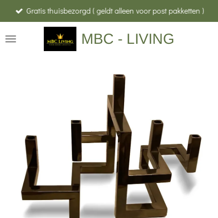
Gratis thuisbezorgd ( geldt alleen voor post pakketten )
Ga
direct
MBC - LIVING
naar
de
hoofdinhoud