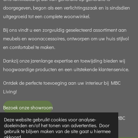
doorgegeven, begon als een verlichtingszaak en is sindsdien
uitgegroeid tot een complete woonwinkel.
Bij ons vindt u een zorgvuldig geselecteerd assortiment aan
meubels en woonaccessoires, ontworpen om uw huis stijlvol
en comfortabel te maken.
Dankzij onze jarenlange expertise en toewijding bieden wij
hoogwaardige producten en een uitstekende klantenservice.
Ontdek de perfecte toevoeging aan uw interieur bij MBC
Living!
Bezoek onze showroom
© 2021 - 2026 MBC LIVING is een handelsnaam van MBC
Deze website gebruikt cookies voor analyse-
doeleinden en/of het tonen van advertenties. Door
LIGHT ( KvK 65949188 )
gebruik te blijven maken van de site gaat u hiermee
akkoord.