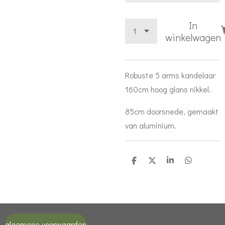
In
winkelwagen
Robuste 5 arms kandelaar
160cm hoog glans nikkel.
85cm doorsnede, gemaakt
van aluminium.
D
D
S
D
e
e
h
e
l
e
a
l
e
l
r
e
n
e
n
algemene voorwaarden