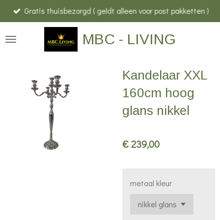
Gratis thuisbezorgd ( geldt alleen voor post pakketten )
Ga
direct
MBC - LIVING
naar
de
hoofdinhoud
Kandelaar XXL
160cm hoog
glans nikkel
€ 239,00
metaal kleur