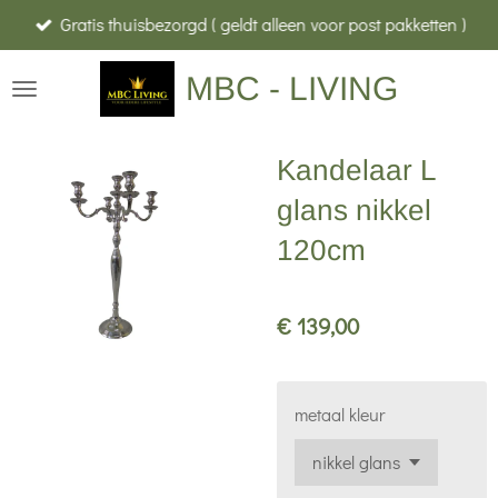
Gratis thuisbezorgd ( geldt alleen voor post pakketten )
Ga
direct
MBC - LIVING
naar
de
hoofdinhoud
Kandelaar L
glans nikkel
120cm
€ 139,00
metaal kleur