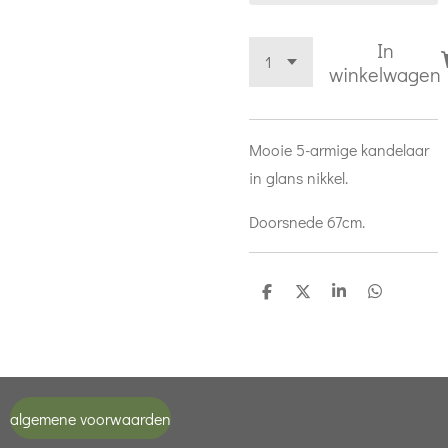
In
winkelwagen
Mooie 5-armige kandelaar
in glans nikkel.
Doorsnede 67cm.
D
D
S
D
e
e
h
e
l
e
a
l
e
l
r
e
n
e
n
algemene voorwaarden