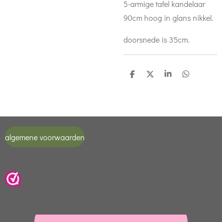
5-armige tafel kandelaar
90cm hoog in glans nikkel.
doorsnede is 35cm.
D
D
S
D
e
e
h
e
l
e
a
l
e
l
r
e
n
e
n
algemene voorwaarden