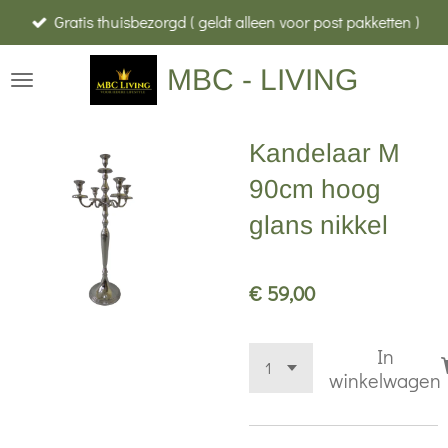
Gratis thuisbezorgd ( geldt alleen voor post pakketten )
Ga
direct
MBC - LIVING
naar
de
hoofdinhoud
Kandelaar M
90cm hoog
glans nikkel
€ 59,00
In
winkelwagen