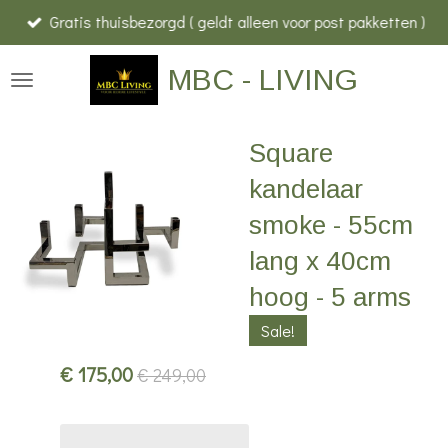
Gratis thuisbezorgd ( geldt alleen voor post pakketten )
Ga
direct
MBC - LIVING
naar
de
hoofdinhoud
Square
kandelaar
smoke - 55cm
lang x 40cm
hoog - 5 arms
Sale!
€ 175,00
€ 249,00