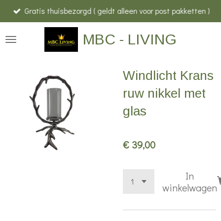
Gratis thuisbezorgd ( geldt alleen voor post pakketten )
Ga
direct
MBC - LIVING
naar
de
hoofdinhoud
Windlicht Krans
ruw nikkel met
glas
€ 39,00
In
winkelwagen