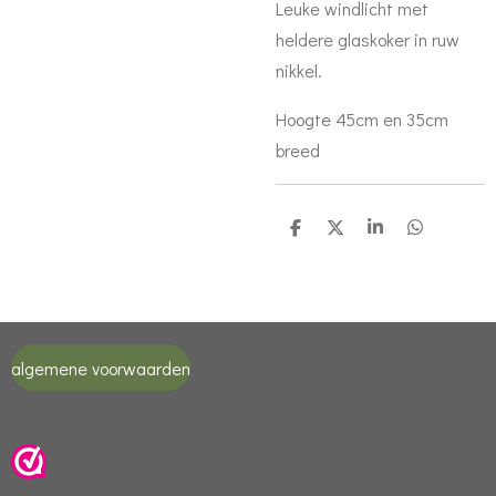
Leuke windlicht met
heldere glaskoker in ruw
nikkel.
Hoogte 45cm en 35cm
breed
D
D
S
D
e
e
h
e
l
e
a
l
e
l
r
e
n
e
n
algemene voorwaarden