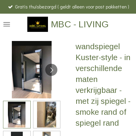
Gratis thuisbezorgd ( geldt alleen voor post pakketten )
Ga
direct
MBC - LIVING
naar
de
hoofdinhoud
wandspiegel
Kuster-style - in
verschillende
maten
verkrijgbaar -
met zij spiegel -
smoke rand of
spiegel rand