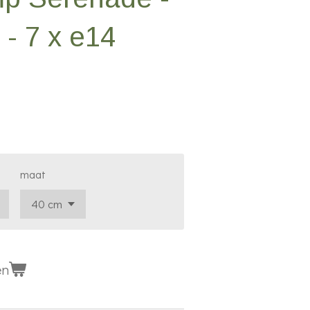
 - 7 x e14
maat
en