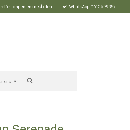
lectie lampen en meubelen
WhatsApp 0610699387
er ons
mp Serenade -