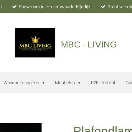
)
Showroom in Hazerswoude-Rijndijk
Grootse col
MBC - LIVING
Woonaccessoires
Meubelen
B2B Portaal
Ov
Plafondla