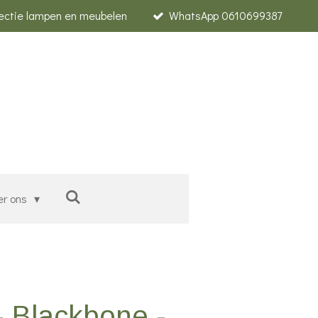
lectie lampen en meubelen
WhatsApp 0610699387
er ons
 Blackbone -