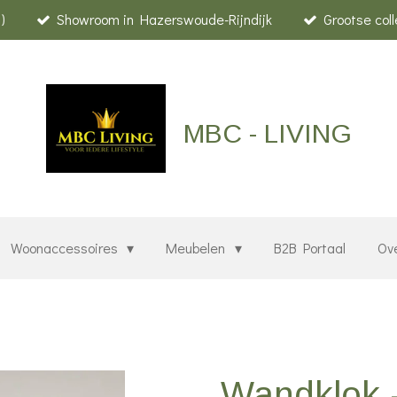
)
Showroom in Hazerswoude-Rijndijk
Grootse col
MBC - LIVING
Woonaccessoires
Meubelen
B2B Portaal
Ov
Wandklok -