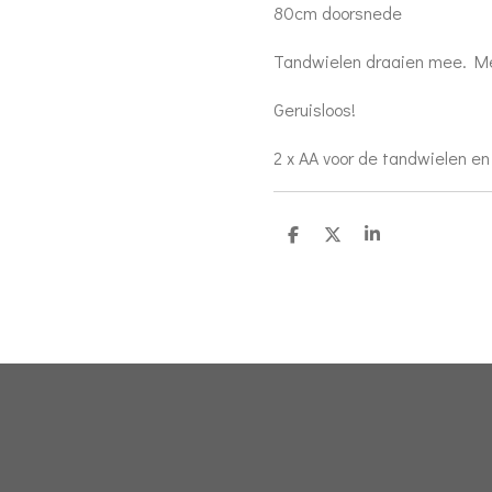
80cm doorsnede
Tandwielen draaien mee. Me
Geruisloos!
2 x AA voor de tandwielen en 
D
D
S
e
e
h
l
e
a
e
l
r
n
e