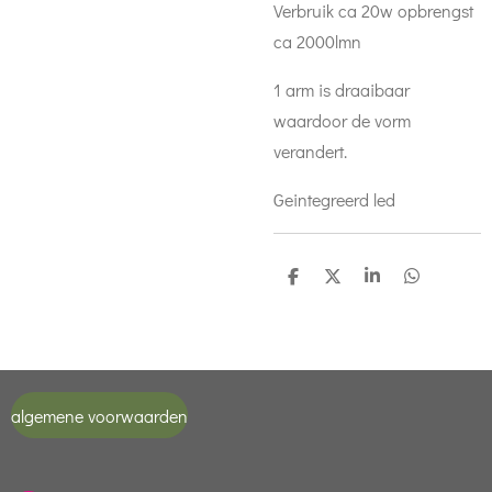
Verbruik ca 20w opbrengst
ca 2000lmn
1 arm is draaibaar
waardoor de vorm
verandert.
Geintegreerd led
D
D
S
D
e
e
h
e
l
e
a
l
e
l
r
e
n
e
n
algemene voorwaarden