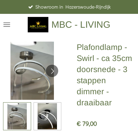
Showroom in Hazerswoude-Rijndijk
Ga
direct
MBC - LIVING
naar
de
hoofdinhoud
Plafondlamp -
Swirl - ca 35cm
doorsnede - 3
stappen
dimmer -
draaibaar
€ 79,00