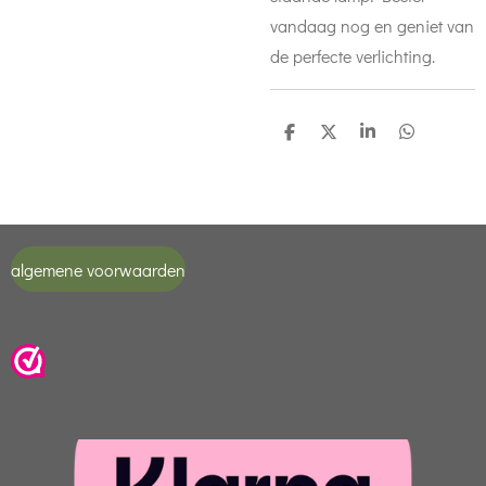
vandaag nog en geniet van
de perfecte verlichting.
D
D
S
D
e
e
h
e
l
e
a
l
e
l
r
e
n
e
n
algemene voorwaarden