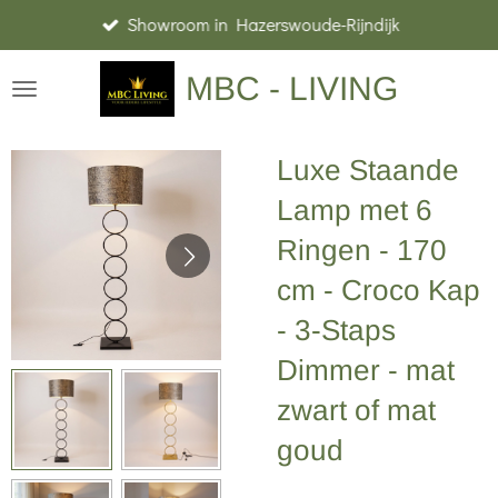
Showroom in Hazerswoude-Rijndijk
Ga
direct
MBC - LIVING
naar
de
hoofdinhoud
Luxe Staande
Lamp met 6
Ringen - 170
cm - Croco Kap
- 3-Staps
Dimmer - mat
zwart of mat
goud