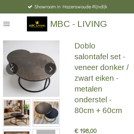
Showroom in Hazerswoude-Rijndijk
Ga
direct
MBC - LIVING
naar
de
hoofdinhoud
Doblo
salontafel set -
veneer donker /
zwart eiken -
metalen
onderstel -
80cm + 60cm
€ 198,00