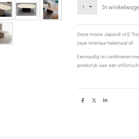
In winkelwag
Deze mooie Japandi stijl Tr
jouw interieur helemaal af.
Eenvoudig te combineren met
pronkstuk voor een stilistisch
D
D
S
e
e
h
l
e
a
e
l
r
n
e