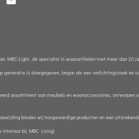
n MBC-Light, dé specialist in woonartikelen met meer dan 20 jaa
op generatie is doorgegeven, begon als een verlichtingszaak en i
cteerd assortiment aan meubels en woonaccessoires, ontworpen om
toewijding bieden wij hoogwaardige producten en een uitstekende
interieur bij MBC Living!