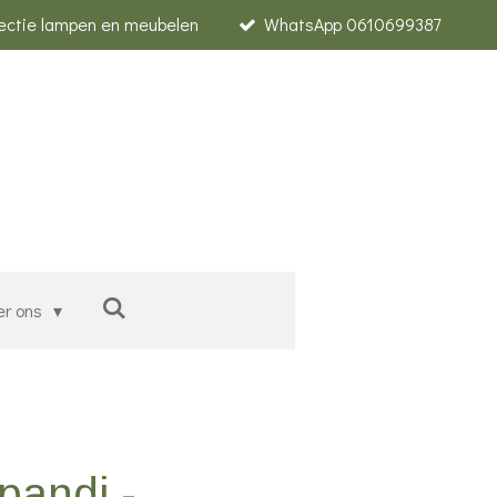
lectie lampen en meubelen
WhatsApp 0610699387
er ons
pandi -