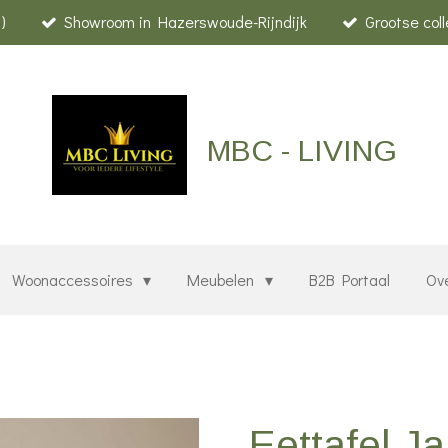
)
Showroom in Hazerswoude-Rijndijk
Grootse col
MBC - LIVING
Woonaccessoires
Meubelen
B2B Portaal
Ov
Eettafel Ja