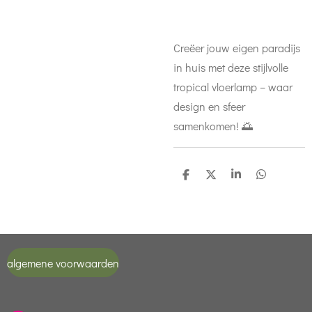
Creëer jouw eigen paradijs
in huis met deze stijlvolle
tropical vloerlamp – waar
design en sfeer
samenkomen! 🌅
D
D
S
D
e
e
h
e
l
e
a
l
e
l
r
e
n
e
n
algemene voorwaarden