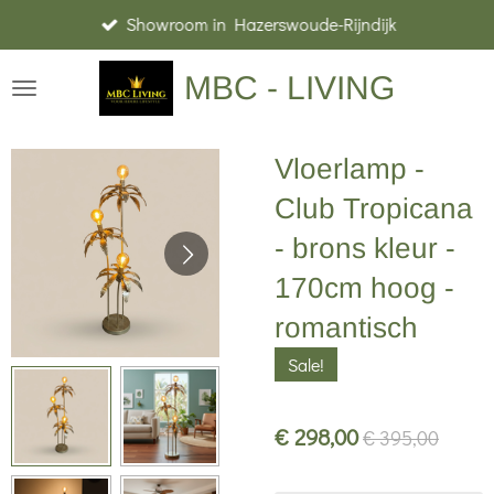
Showroom in Hazerswoude-Rijndijk
Ga
direct
MBC - LIVING
naar
de
hoofdinhoud
Vloerlamp -
Club Tropicana
- brons kleur -
170cm hoog -
romantisch
Sale!
€ 298,00
€ 395,00