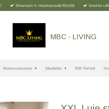
)
Showroom in Hazerswoude-Rijndijk
Grootse col
MBC - LIVING
Woonaccessoires
Meubelen
B2B Portaal
Ov
XXL Luie st