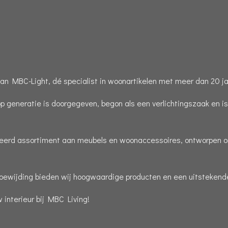
n MBC-Light, dé specialist in woonartikelen met meer dan 20 jaa
op generatie is doorgegeven, begon als een verlichtingszaak en i
cteerd assortiment aan meubels en woonaccessoires, ontworpen om
toewijding bieden wij hoogwaardige producten en een uitstekende
interieur bij MBC Living!