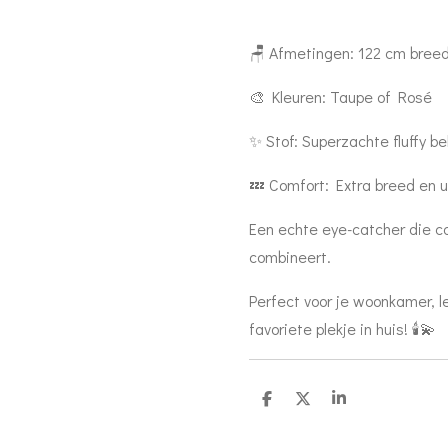
🪑 Afmetingen: 122 cm breed
🎨 Kleuren: Taupe of Rosé
✨ Stof: Superzachte fluffy be
💤 Comfort: Extra breed en u
Een echte eye-catcher die com
combineert.
Perfect voor je woonkamer, 
favoriete plekje in huis! 🕯️💫
D
D
S
e
e
h
l
e
a