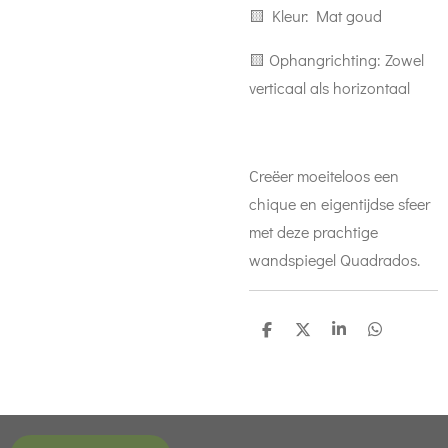
🟨 Kleur: Mat goud
🟨 Ophangrichting: Zowel
verticaal als horizontaal
Creëer moeiteloos een
chique en eigentijdse sfeer
met deze prachtige
wandspiegel Quadrados.
D
D
S
D
e
e
h
e
l
e
a
l
e
l
r
e
n
e
n