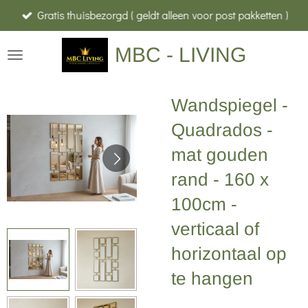
Gratis thuisbezorgd ( geldt alleen voor post pakketten )
Ga
direct
MBC - LIVING
naar
de
hoofdinhoud
Wandspiegel -
Quadrados -
mat gouden
rand - 160 x
100cm -
verticaal of
horizontaal op
te hangen