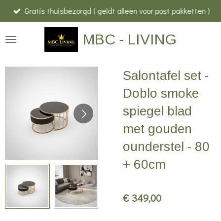
Gratis thuisbezorgd ( geldt alleen voor post pakketten )
Ga
direct
MBC - LIVING
naar
de
hoofdinhoud
Salontafel set -
Doblo smoke
spiegel blad
met gouden
ounderstel - 80
+ 60cm
€ 349,00