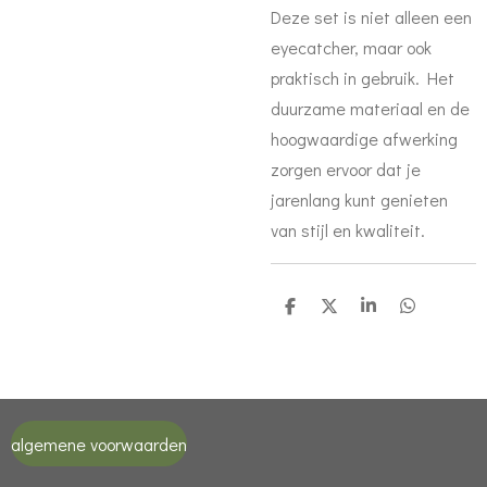
Deze set is niet alleen een
eyecatcher, maar ook
praktisch in gebruik. Het
duurzame materiaal en de
hoogwaardige afwerking
zorgen ervoor dat je
jarenlang kunt genieten
van stijl en kwaliteit.
D
D
S
D
e
e
h
e
l
e
a
l
e
l
r
e
n
e
n
algemene voorwaarden