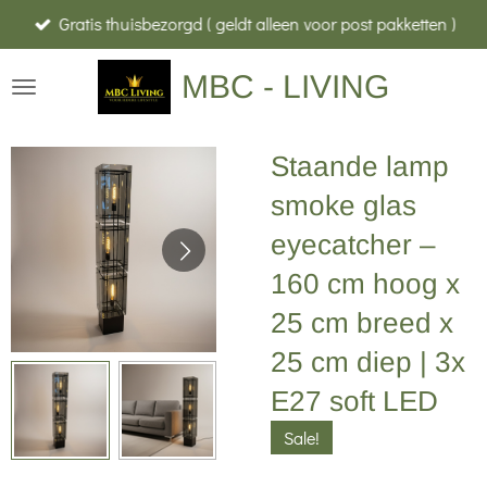
Gratis thuisbezorgd ( geldt alleen voor post pakketten )
Ga
direct
MBC - LIVING
naar
de
hoofdinhoud
Staande lamp
smoke glas
eyecatcher –
160 cm hoog x
25 cm breed x
25 cm diep | 3x
E27 soft LED
Sale!