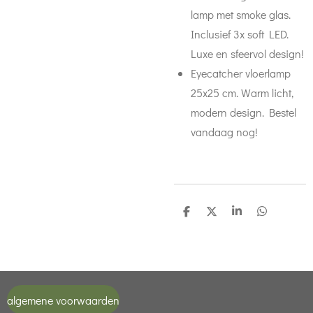
lamp met smoke glas.
Inclusief 3x soft LED.
Luxe en sfeervol design!
Eyecatcher vloerlamp
25x25 cm. Warm licht,
modern design. Bestel
vandaag nog!
D
D
S
D
e
e
h
e
l
e
a
l
e
l
r
e
n
e
n
algemene voorwaarden