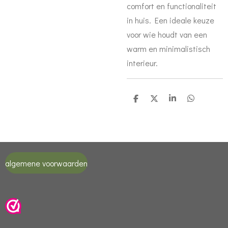
comfort en functionaliteit
in huis. Een ideale keuze
voor wie houdt van een
warm en minimalistisch
interieur.
D
D
S
D
e
e
h
e
l
e
a
l
e
l
r
e
n
e
n
algemene voorwaarden