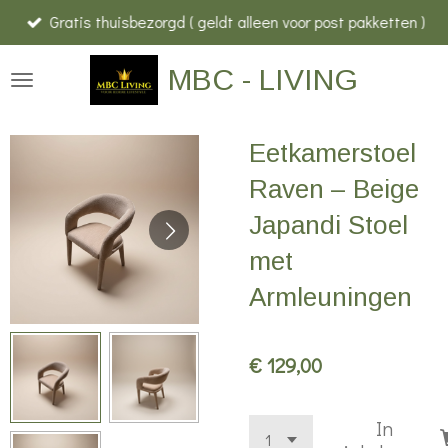
Gratis thuisbezorgd ( geldt alleen voor post pakketten )
Ga
direct
MBC - LIVING
naar
de
hoofdinhoud
Eetkamerstoel
Raven – Beige
Japandi Stoel
met
Armleuningen
€ 129,00
In