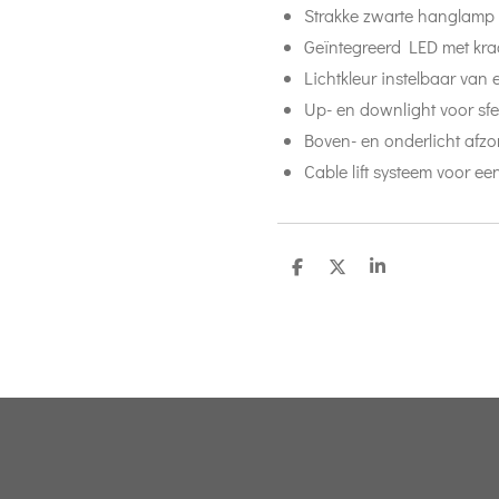
Strakke zwarte hanglamp 
Geïntegreerd LED met kra
Lichtkleur instelbaar van 
Up- en downlight voor sfe
Boven- en onderlicht afzond
Cable lift systeem voor e
D
D
S
e
e
h
l
e
a
e
l
r
n
e