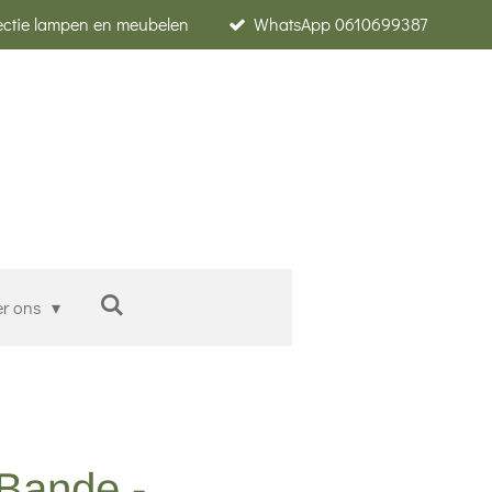
lectie lampen en meubelen
WhatsApp 0610699387
er ons
Bande -