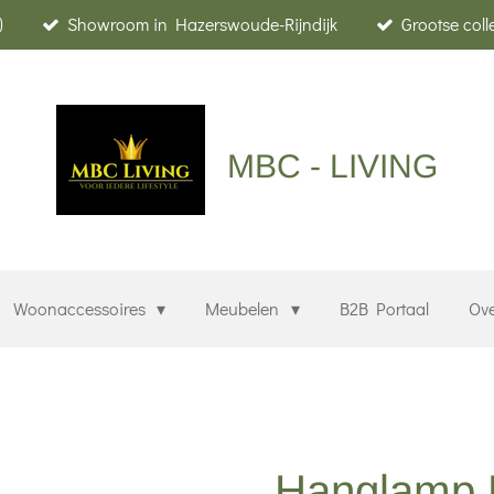
)
Showroom in Hazerswoude-Rijndijk
Grootse col
MBC - LIVING
Woonaccessoires
Meubelen
B2B Portaal
Ov
Hanglamp 