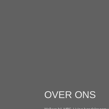
OVER ONS
Welkom bij MBC Living handelsnaam van