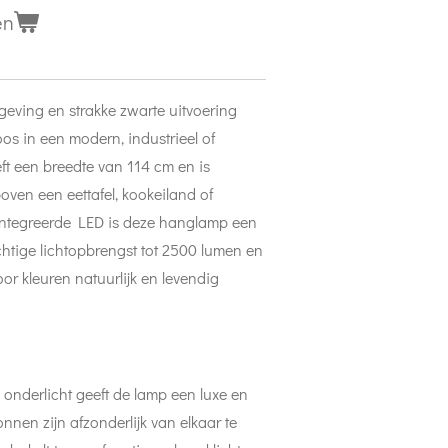
en
geving en strakke zwarte uitvoering
s in een modern, industrieel of
eft een breedte van 114 cm en is
oven een eettafel, kookeiland of
eïntegreerde LED is deze hanglamp een
htige lichtopbrengst tot 2500 lumen en
r kleuren natuurlijk en levendig
onderlicht geeft de lamp een luxe en
ronnen zijn afzonderlijk van elkaar te