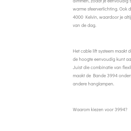
dimmen, zodat je eenvoudig s
warme sfeerverlichting. Ook de
4000 Kelvin, waardoor je altij
van de dag.
Het cable lift systeem maakt 
de hoogte eenvoudig kunt aa
Juist die combinatie van flexi
maakt de Bande 3994 onders
andere hanglampen.
Waarom kiezen voor 3994?