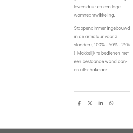
levensduur en een lage
warmteontwikkeling.
Stappendimmer ingebouwd
in de armatuur voor 3
standen ( 100% - 50% - 25%
) Makkelijk te bedienen met
een bestaande wand aan-
en uitschakelaar.
D
D
S
D
e
e
h
e
l
e
a
l
e
l
r
e
n
e
n