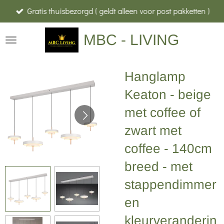
Gratis thuisbezorgd ( geldt alleen voor post pakketten )
Ga
direct
MBC - LIVING
naar
de
hoofdinhoud
Hanglamp
Keaton - beige
met coffee of
zwart met
coffee - 140cm
breed - met
stappendimmer
en
kleurveranderin