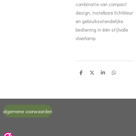
combinatie van compact
design, instelbare lichtkleur
en gebruiksvriendelijke
bediening in één stijlvolle
vloerlamp.
D
D
S
D
e
e
h
e
l
e
a
l
e
l
r
e
n
e
n
algemene voorwaarden