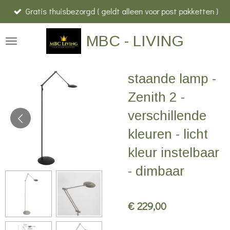
Gratis thuisbezorgd ( geldt alleen voor post pakketten )
Ga
direct
MBC - LIVING
naar
de
hoofdinhoud
staande lamp -
Zenith 2 -
verschillende
kleuren - licht
kleur instelbaar
- dimbaar
€ 229,00