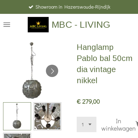
Showroom in Hazerswoude-Rijndijk
Ga
direct
MBC - LIVING
naar
de
hoofdinhoud
Hanglamp
Pablo bal 50cm
dia vintage
nikkel
€ 279,00
In
winkelwagen