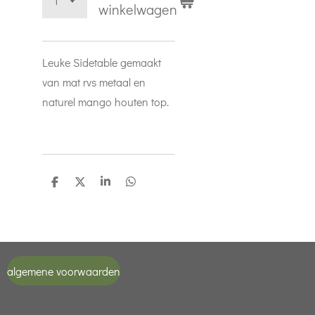
winkelwagen
Leuke Sidetable gemaakt
van mat rvs metaal en
naturel mango houten top.
D
D
S
D
e
e
h
e
l
e
a
l
e
l
r
e
n
e
n
algemene voorwaarden