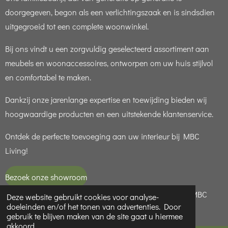
doorgegeven, begon als een verlichtingszaak en is sindsdien
uitgegroeid tot een complete woonwinkel.
Bij ons vindt u een zorgvuldig geselecteerd assortiment aan
meubels en woonaccessoires, ontworpen om uw huis stijlvol
en comfortabel te maken.
Dankzij onze jarenlange expertise en toewijding bieden wij
hoogwaardige producten en een uitstekende klantenservice.
Ontdek de perfecte toevoeging aan uw interieur bij MBC
Living!
Bezoek onze showroom
© 2021 - 2026 MBC LIVING is een handelsnaam van MBC
Deze website gebruikt cookies voor analyse-
doeleinden en/of het tonen van advertenties. Door
LIGHT ( KvK 65949188 )
gebruik te blijven maken van de site gaat u hiermee
akkoord.