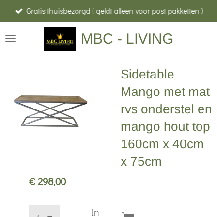
Gratis thuisbezorgd ( geldt alleen voor post pakketten )
Ga
direct
MBC - LIVING
naar
de
hoofdinhoud
Sidetable
Mango met mat
rvs onderstel en
mango hout top
160cm x 40cm
x 75cm
€ 298,00
In