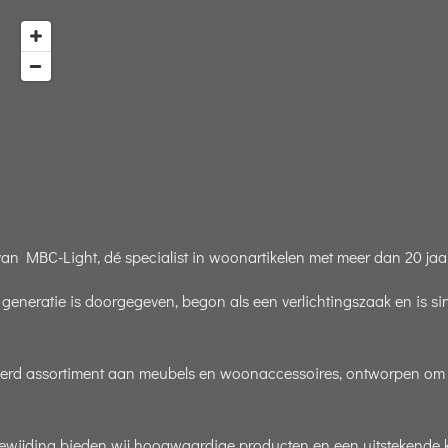
 MBC-Light, dé specialist in woonartikelen met meer dan 20 jaar
p generatie is doorgegeven, begon als een verlichtingszaak en is s
teerd assortiment aan meubels en woonaccessoires, ontworpen om uw
oewijding bieden wij hoogwaardige producten en een uitstekende k