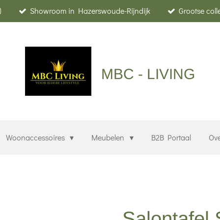
)
Showroom in Hazerswoude-Rijndijk
Grootse col
MBC - LIVING
Woonaccessoires
Meubelen
B2B Portaal
Ov
Salontafel