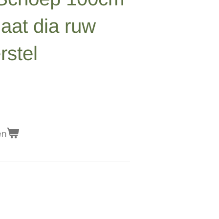
laat dia ruw
rstel
en