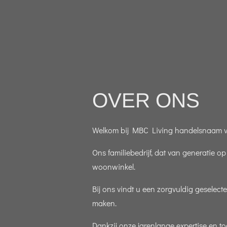
OVER ONS
Welkom bij MBC Living handelsnaam van
Ons familiebedrijf, dat van generatie o
woonwinkel.
Bij ons vindt u een zorgvuldig geselec
maken.
Dankzij onze jarenlange expertise en t