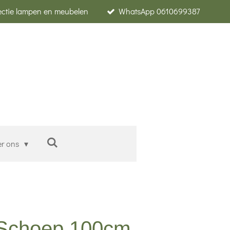
lectie lampen en meubelen
WhatsApp 0610699387
er ons
 Schoep 100cm