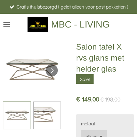
Gratis thuisbezorgd ( geldt alleen voor post pakketten )
Ga
direct
MBC - LIVING
naar
de
hoofdinhoud
Salon tafel X
rvs glans met
helder glas
Sale!
€ 149,00
€ 198,00
metaal