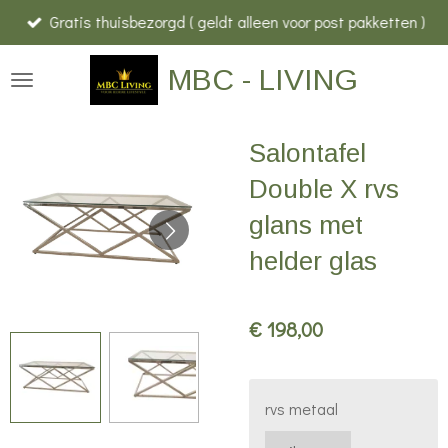
Gratis thuisbezorgd ( geldt alleen voor post pakketten )
Ga
direct
MBC - LIVING
naar
de
hoofdinhoud
Salontafel
Double X rvs
glans met
helder glas
€ 198,00
rvs metaal