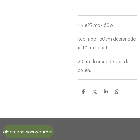
1 x e27 max 60w
kap maat 50cm doorsnede
x 40cm hoogte.
20cm doorsnede van de
bollen.
D
D
S
D
e
e
h
e
l
e
a
l
e
l
r
e
n
e
n
algemene voorwaarden