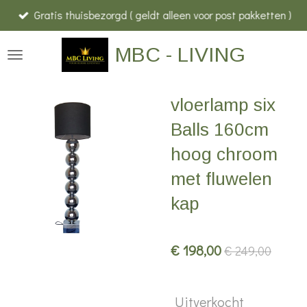
Gratis thuisbezorgd ( geldt alleen voor post pakketten )
Ga
direct
MBC - LIVING
naar
de
hoofdinhoud
vloerlamp six
Balls 160cm
hoog chroom
met fluwelen
kap
€ 198,00
€ 249,00
Uitverkocht