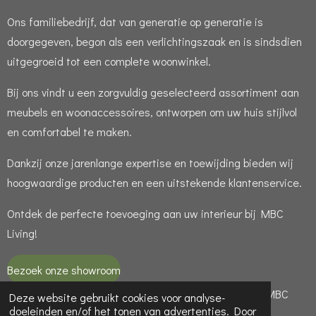
Ons familiebedrijf, dat van generatie op generatie is
doorgegeven, begon als een verlichtingszaak en is sindsdien
uitgegroeid tot een complete woonwinkel.
Bij ons vindt u een zorgvuldig geselecteerd assortiment aan
meubels en woonaccessoires, ontworpen om uw huis stijlvol
en comfortabel te maken.
Dankzij onze jarenlange expertise en toewijding bieden wij
hoogwaardige producten en een uitstekende klantenservice.
Ontdek de perfecte toevoeging aan uw interieur bij MBC
Living!
Bezoek onze showroom
© 2021 - 2026 MBC LIVING is een handelsnaam van MBC
Deze website gebruikt cookies voor analyse-
doeleinden en/of het tonen van advertenties. Door
LIGHT ( KvK 65949188 )