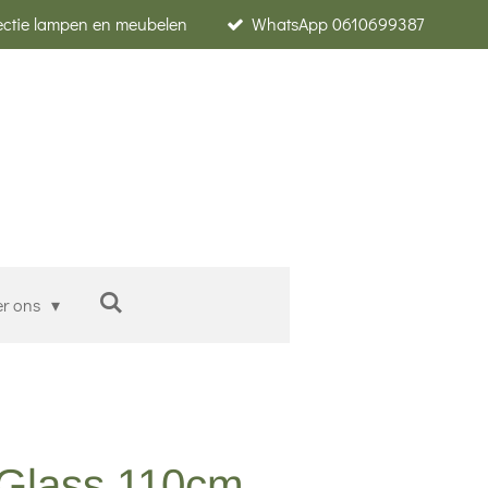
lectie lampen en meubelen
WhatsApp 0610699387
er ons
Glass 110cm