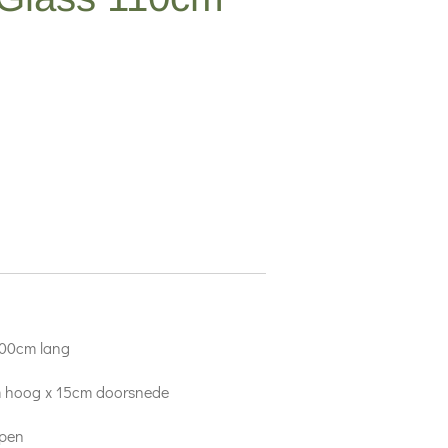
100cm lang
m hoog x 15cm doorsnede
mpen