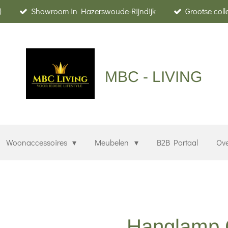
)
Showroom in Hazerswoude-Rijndijk
Grootse col
MBC - LIVING
Woonaccessoires
Meubelen
B2B Portaal
Ov
Hanglamp 