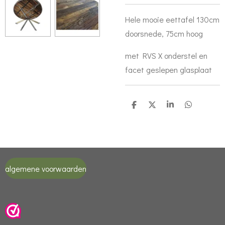
Hele mooie eettafel 130cm
doorsnede, 75cm hoog
met RVS X onderstel en
facet geslepen glasplaat
D
D
S
D
e
e
h
e
l
e
a
l
e
l
r
e
n
e
n
algemene voorwaarden