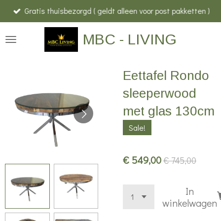
Gratis thuisbezorgd ( geldt alleen voor post pakketten )
Ga
direct
MBC - LIVING
naar
de
hoofdinhoud
Eettafel Rondo
sleeperwood
met glas 130cm
Sale!
€ 549,00
€ 745,00
In
winkelwagen