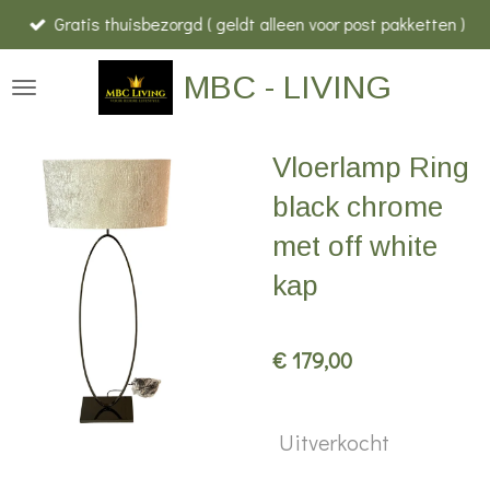
Gratis thuisbezorgd ( geldt alleen voor post pakketten )
Ga
direct
MBC - LIVING
naar
de
hoofdinhoud
Vloerlamp Ring
black chrome
met off white
kap
€ 179,00
Uitverkocht