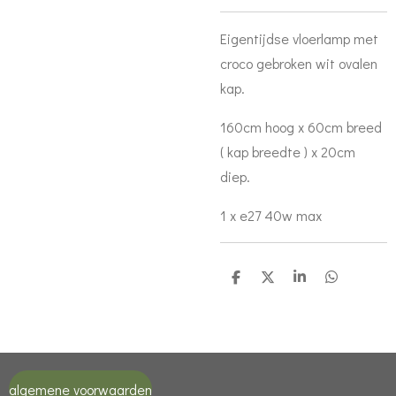
Eigentijdse vloerlamp met
croco gebroken wit ovalen
kap.
160cm hoog x 60cm breed
( kap breedte ) x 20cm
diep.
1 x e27 40w max
D
D
S
D
e
e
h
e
l
e
a
l
e
l
r
e
n
e
n
algemene voorwaarden