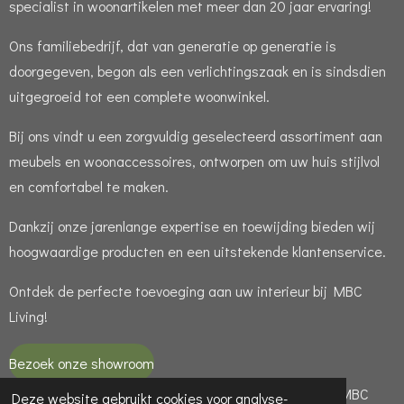
specialist in woonartikelen met meer dan 20 jaar ervaring!
Ons familiebedrijf, dat van generatie op generatie is
doorgegeven, begon als een verlichtingszaak en is sindsdien
uitgegroeid tot een complete woonwinkel.
Bij ons vindt u een zorgvuldig geselecteerd assortiment aan
meubels en woonaccessoires, ontworpen om uw huis stijlvol
en comfortabel te maken.
Dankzij onze jarenlange expertise en toewijding bieden wij
hoogwaardige producten en een uitstekende klantenservice.
Ontdek de perfecte toevoeging aan uw interieur bij MBC
Living!
Bezoek onze showroom
© 2021 - 2026 MBC LIVING is een handelsnaam van MBC
Deze website gebruikt cookies voor analyse-