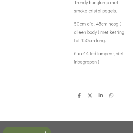
Trendy hanglamp met
smoke cristal pegels.
50cm dia, 45cm hoog (
alleen body ) met ketting
tot 150cm lang.
6 x e14 led lampen ( niet
inbegrepen )
D
D
S
D
e
e
h
e
l
e
a
l
e
l
r
e
n
e
n