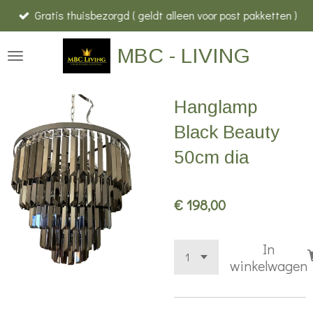
Gratis thuisbezorgd ( geldt alleen voor post pakketten )
Ga
direct
MBC - LIVING
naar
de
hoofdinhoud
Hanglamp
Black Beauty
50cm dia
€ 198,00
In
winkelwagen