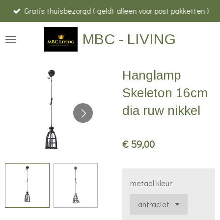
Gratis thuisbezorgd ( geldt alleen voor post pakketten )
Ga
direct
MBC - LIVING
naar
de
hoofdinhoud
Hanglamp
Skeleton 16cm
dia ruw nikkel
€ 59,00
metaal kleur