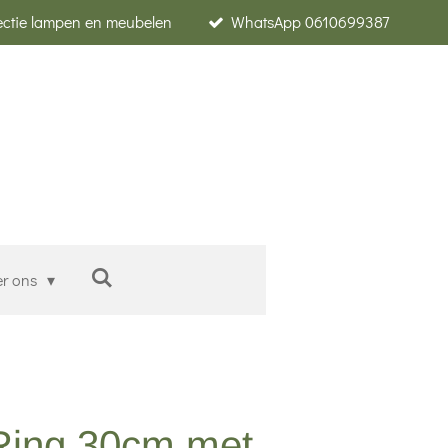
lectie lampen en meubelen
WhatsApp 0610699387
er ons
Ring 30cm met