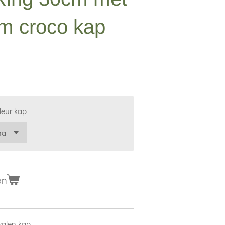
m croco kap
leur kap
en
valen kap.