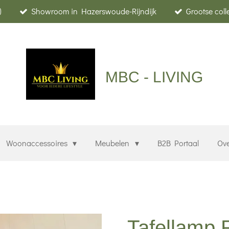
)
Showroom in Hazerswoude-Rijndijk
Grootse col
MBC - LIVING
Woonaccessoires
Meubelen
B2B Portaal
Ov
Tafellamp 