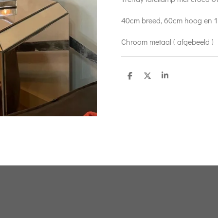
40cm breed, 60cm hoog en 
Chroom metaal ( afgebeeld )
D
D
S
e
e
h
l
e
a
e
l
r
n
e