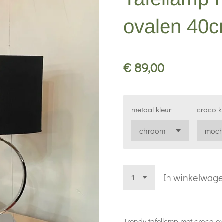
ovalen 40c
€ 89,00
metaal kleur
croco k
In winkelwag
Trendy tafellamp met croco o