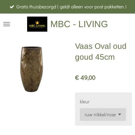
Gratis thuisbezorgd ( geldt alleen voor post pakketten )
Ga
direct
MBC - LIVING
naar
de
hoofdinhoud
Vaas Oval oud
goud 45cm
€ 49,00
kleur