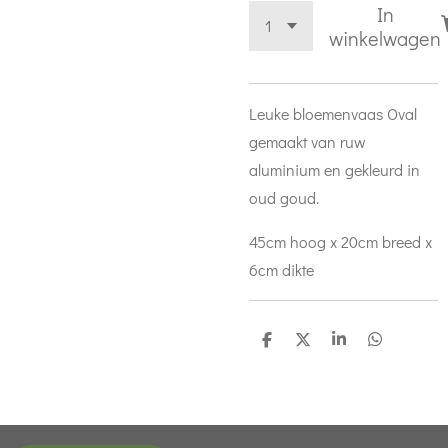
In
winkelwagen
Leuke bloemenvaas Oval
gemaakt van ruw
aluminium en gekleurd in
oud goud.
45cm hoog x 20cm breed x
6cm dikte
D
D
S
D
e
e
h
e
l
e
a
l
e
l
r
e
n
e
n