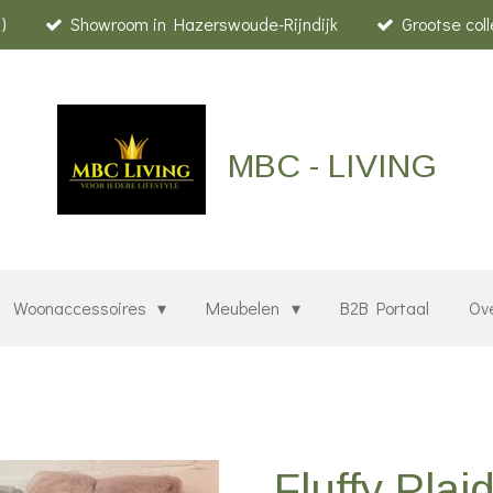
)
Showroom in Hazerswoude-Rijndijk
Grootse col
MBC - LIVING
Woonaccessoires
Meubelen
B2B Portaal
Ov
Fluffy Pla