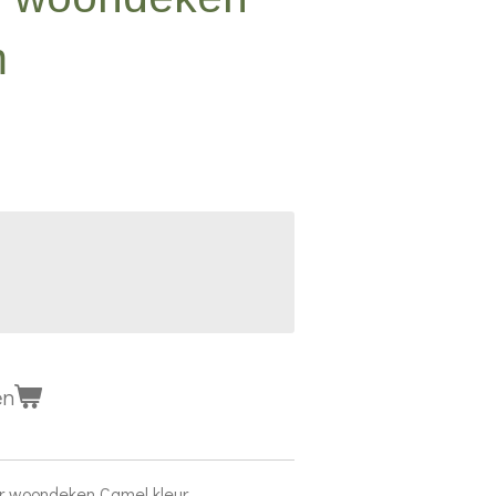
m
en
ur woondeken Camel kleur