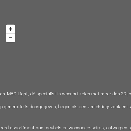
n MBC-Light, dé specialist in woonartikelen met meer dan 20 jaa
op generatie is doorgegeven, begon als een verlichtingszaak en i
cteerd assortiment aan meubels en woonaccessoires, ontworpen om