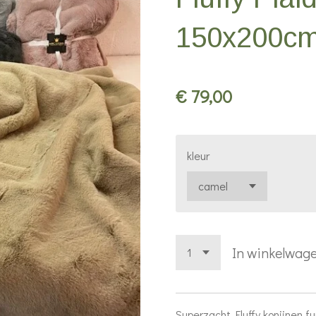
150x200c
€ 79,00
kleur
In winkelwag
Superzacht Fluffy konijnen f