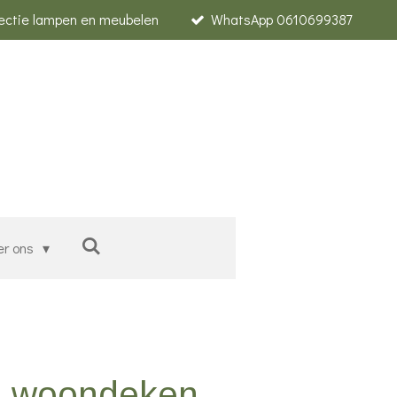
lectie lampen en meubelen
WhatsApp 0610699387
er ons
id woondeken