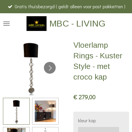
Gratis thuisbezorgd ( geldt alleen voor post pakketten )
Ga
direct
MBC - LIVING
naar
de
hoofdinhoud
Vloerlamp
Rings - Kuster
Style - met
croco kap
€ 279,00
kleur kap