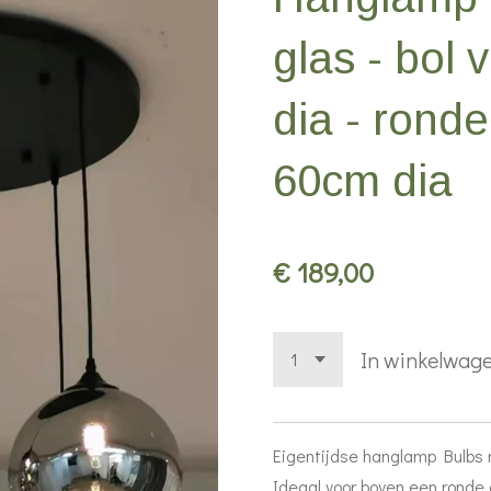
glas - bol
dia - ronde
60cm dia
€ 189,00
In winkelwag
Eigentijdse hanglamp Bulbs m
Ideaal voor boven een ronde 