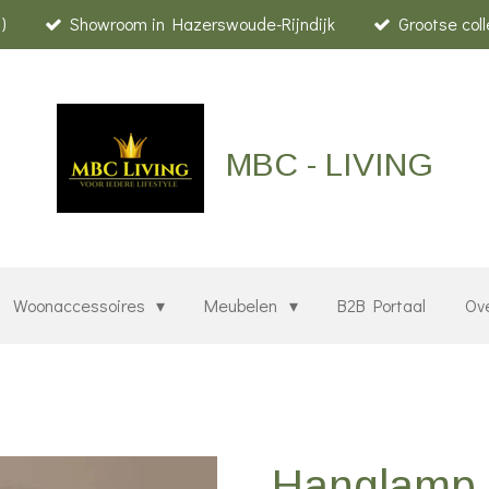
)
Showroom in Hazerswoude-Rijndijk
Grootse col
MBC - LIVING
Woonaccessoires
Meubelen
B2B Portaal
Ov
Hanglamp 