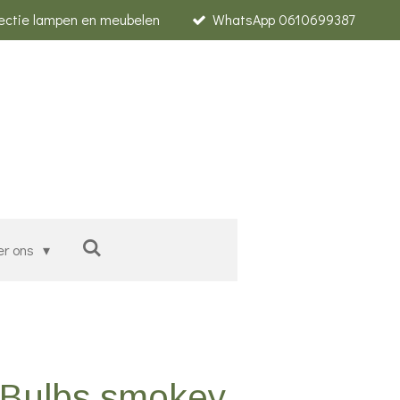
lectie lampen en meubelen
WhatsApp 0610699387
er ons
Bulbs smokey