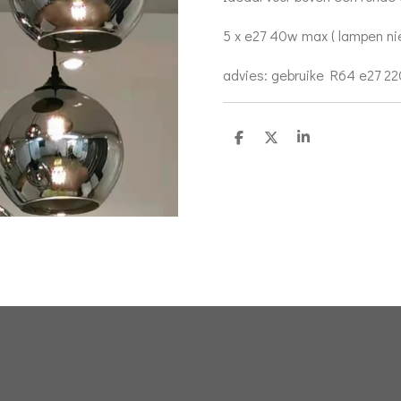
5 x e27 40w max ( lampen ni
advies: gebruike R64 e27 22
D
D
S
e
e
h
l
e
a
e
l
r
n
e