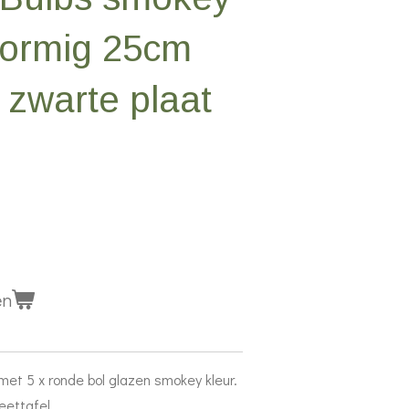
 vormig 25cm
 zwarte plaat
en
et 5 x ronde bol glazen smokey kleur.
eettafel.