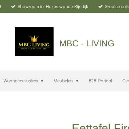
)
Showroom in Hazerswoude-Rijndijk
Grootse col
MBC - LIVING
Woonaccessoires
Meubelen
B2B Portaal
Ov
Eettafel F