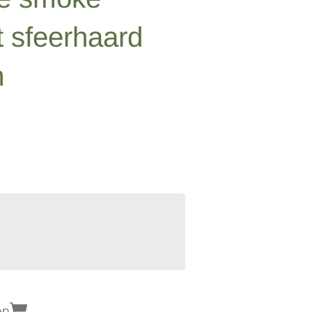
t sfeerhaard
m
en