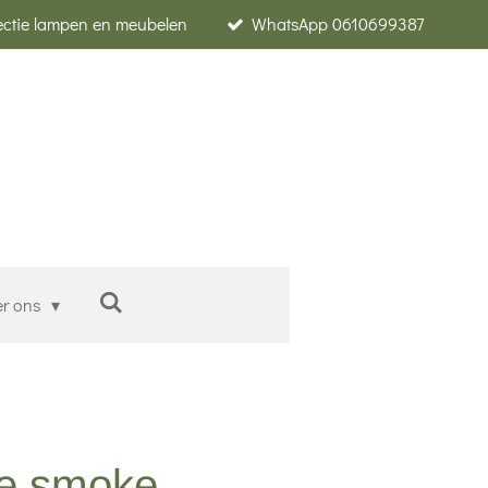
lectie lampen en meubelen
WhatsApp 0610699387
er ons
ire smoke