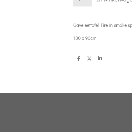
Gave eettafel Fire in smoke 
180 x 90cm
D
D
S
e
e
h
l
e
a
e
l
r
n
e