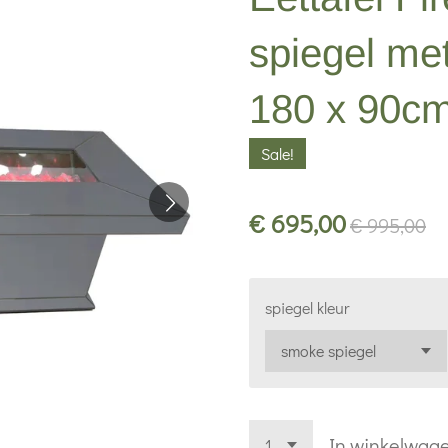
spiegel me
180 x 90c
Sale!
€ 695,00
€ 995,00
spiegel kleur
In winkelwag