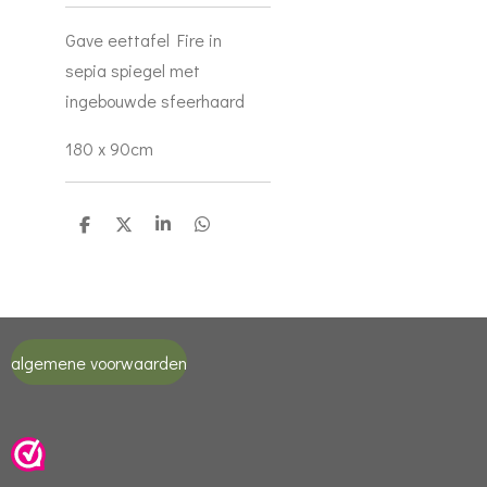
Gave eettafel Fire in
sepia spiegel met
ingebouwde sfeerhaard
180 x 90cm
D
D
S
D
e
e
h
e
l
e
a
l
e
l
r
e
n
e
n
algemene voorwaarden