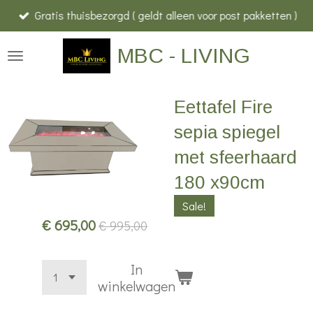
Gratis thuisbezorgd ( geldt alleen voor post pakketten )
Ga
direct
MBC - LIVING
naar
de
hoofdinhoud
Eettafel Fire
sepia spiegel
met sfeerhaard
180 x90cm
Sale!
€ 695,00
€ 995,00
In
winkelwagen