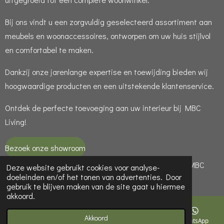
Bij ons vindt u een zorgvuldig geselecteerd assortiment aan
meubels en woonaccessoires, ontworpen om uw huis stijlvol
en comfortabel te maken.
Dankzij onze jarenlange expertise en toewijding bieden wij
hoogwaardige producten en een uitstekende klantenservice.
Ontdek de perfecte toevoeging aan uw interieur bij MBC
Living!
Bezoek onze showroom
© 2021 - 2026 MBC LIVING is een handelsnaam van MBC
Deze website gebruikt cookies voor analyse-
doeleinden en/of het tonen van advertenties. Door
LIGHT ( KvK 65949188 )
gebruik te blijven maken van de site gaat u hiermee
akkoord.
Akkoord
Telefoonnummer
Kaart
Instagram
WhatsApp