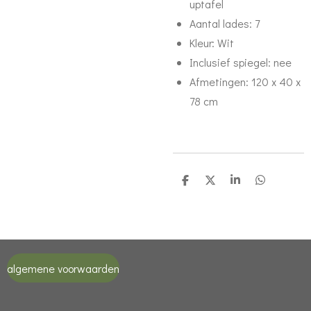
uptafel
Aantal lades: 7
Kleur: Wit
Inclusief spiegel: nee
Afmetingen: 120 x 40 x
78 cm
D
D
S
D
e
e
h
e
l
e
a
l
e
l
r
e
n
e
n
algemene voorwaarden