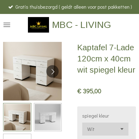
Gratis thuisbezorgd ( geldt alleen voor post pakketten )
Ga
direct
MBC - LIVING
naar
de
hoofdinhoud
Kaptafel 7-Lade
120cm x 40cm
wit spiegel kleur
€ 395,00
spiegel kleur