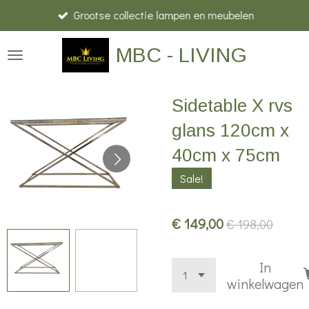
Grootse collectie lampen en meubelen
Ga
direct
MBC - LIVING
naar
de
hoofdinhoud
Sidetable X rvs
glans 120cm x
40cm x 75cm
Sale!
€ 149,00
€ 198,00
In
winkelwagen