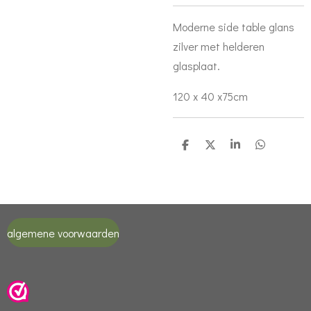
Moderne side table glans
zilver met helderen
glasplaat.
120 x 40 x75cm
D
D
S
D
e
e
h
e
l
e
a
l
e
l
r
e
n
e
n
algemene voorwaarden