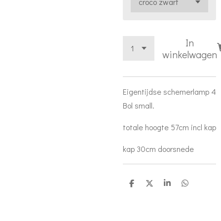
In
winkelwagen
Eigentijdse schemerlamp 4
Bol small.
totale hoogte 57cm incl kap
kap 30cm doorsnede
D
D
S
D
e
e
h
e
l
e
a
l
e
l
r
e
n
e
n