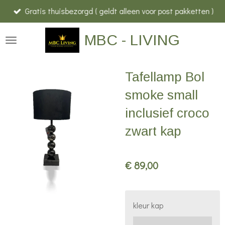
Gratis thuisbezorgd ( geldt alleen voor post pakketten )
Ga
direct
MBC - LIVING
naar
de
hoofdinhoud
Tafellamp Bol
smoke small
inclusief croco
zwart kap
€ 89,00
kleur kap