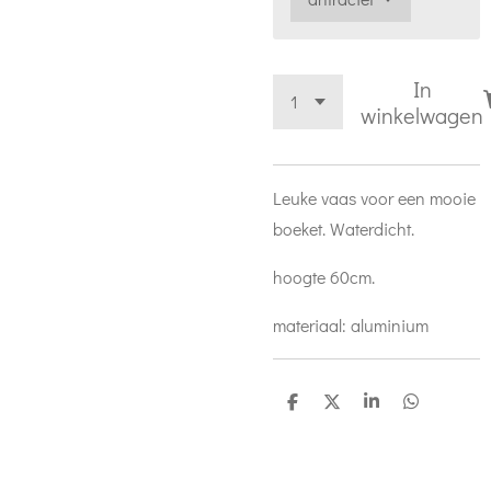
In
winkelwagen
Leuke vaas voor een mooie
boeket. Waterdicht.
hoogte 60cm.
materiaal: aluminium
D
D
S
D
e
e
h
e
l
e
a
l
e
l
r
e
n
e
n